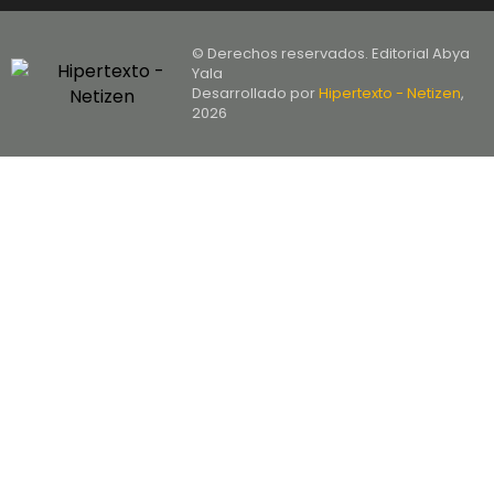
© Derechos reservados. Editorial Abya
Yala
Desarrollado por
Hipertexto - Netizen
,
2026