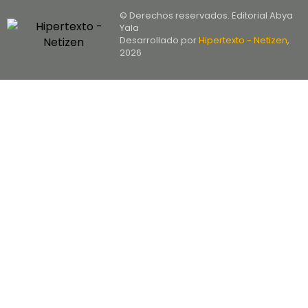
© Derechos reservados. Editorial Abya
Yala
Desarrollado por
Hipertexto - Netizen
,
2026