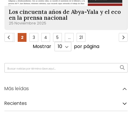
Los cincuenta años de Abya-Yala y el eco
en la prensa nacional
25 Noviembre 2025
Page
1
2
3
4
5
...
21
Page
Previous
Page
You're
Page
Page
Page
Page
Pag
Sigu
Mostrar
por página
currently
reading
page
Más leídas
Recientes