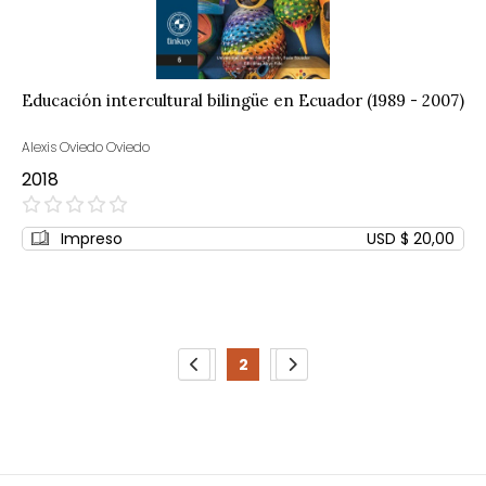
Educación intercultural bilingüe en Ecuador (1989 - 2007)
Alexis Oviedo Oviedo
2018
0%
Impreso
USD $ 20,00
Page
1
2
3
Page
Previous
Page
You're
Page
Page
Siguiente
currently
reading
page