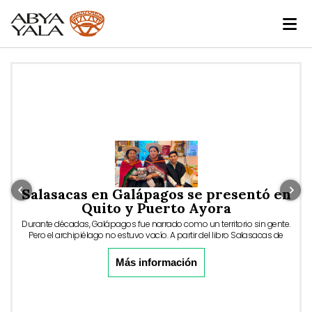
Salasacas en Galápagos se presentó en
Quito y Puerto Ayora
Durante décadas, Galápagos fue narrado como un territorio sin gente.
Pero el archipiélago no estuvo vacío. A partir del libro Salasacas de
Galápagos, se expone cómo la conservación ambiental, el turismo y
las leyes especiales han generado exclusión, racismo e
Más información
invisibilización de comunidades indígenas migrantes. Un artículo de
Mundo Diners.