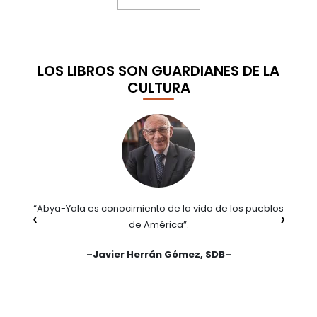
A,
LOS LIBROS SON GUARDIANES DE LA
CULTURA
“Abya-Yala es conocimiento de la vida de los pueblos
“S
‹
›
mo
de América”.
p
lo
–
Javier Herrán Gómez, SDB
–
s
o
ras