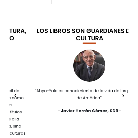
A,
LOS LIBROS SON GUARDIANES DE LA
CULTURA
“Abya-Yala es conocimiento de la vida de los pueblos
“S
‹
›
mo
de América”.
p
lo
–
Javier Herrán Gómez, SDB
–
s
o
ras