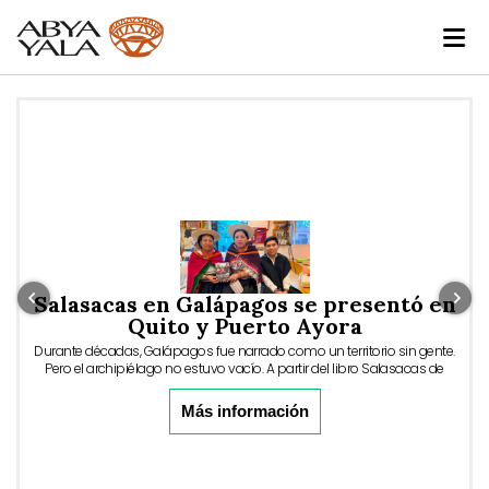
Salasacas en Galápagos se presentó en
Quito y Puerto Ayora
Durante décadas, Galápagos fue narrado como un territorio sin gente.
Pero el archipiélago no estuvo vacío. A partir del libro Salasacas de
Galápagos, se expone cómo la conservación ambiental, el turismo y
las leyes especiales han generado exclusión, racismo e
Más información
invisibilización de comunidades indígenas migrantes. Un artículo de
Mundo Diners.