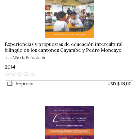
Experiencias y propuestas de educación intercultural
bilingüe en los cantones Cayambe y Pedro Moncayo
(Ecuador)
Luis Alfredo Peña Jarrín
2014
0%
Impreso
USD $ 18,00