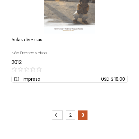
Aulas diversas
Iván Deance y otros
2012
0%
Impreso
USD $ 18,00
Page
1
2
3
Page
Previous
Page
Page
You're
currently
reading