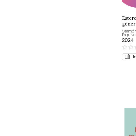
Estere
géner
Germáni
Esquivel
2024
0%
I