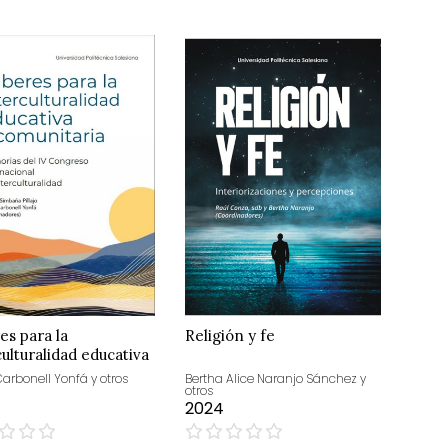
es para la
Religión y fe
culturalidad educativa
unitaria
Carbonell Yonfá y otros
Bertha Alice Naranjo Sánchez y
otros
2024