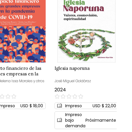
to financiero de las
Iglesia naporuna
es empresas en la
emia de COVID-19
Helena Issa Morales y otros
José Miguel Goldáraz
2024
0%
Impreso
USD $ 18,00
Impreso
USD $ 22,00
Impreso
bajo
Próximamente
demanda