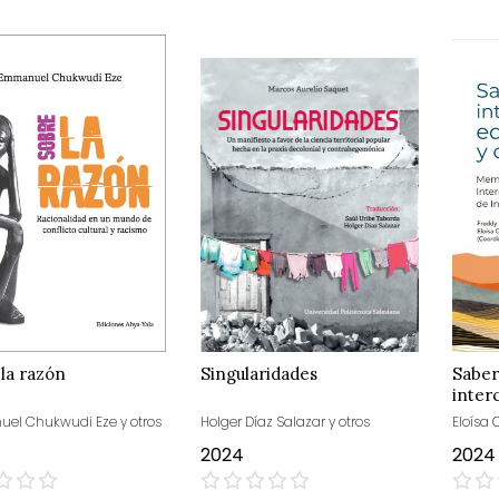
la razón
Singularidades
Saber
inter
y com
l Chukwudi Eze y otros
Holger Díaz Salazar y otros
Eloísa 
2024
2024