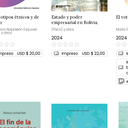
otipos étnicos y de
Estado y poder
El vo
o
empresarial en Bolivia,
Ecuador y Perú
co Napoleón Esquivel
(Paco) y otros
María 
 y otros
2024
2024
0%
0%
mpreso
USD $ 20,00
Impreso
USD $ 22,00