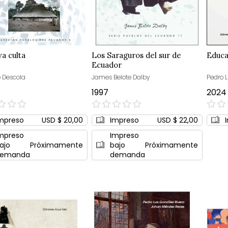
va culta
Los Saraguros del sur de
Educa
Ecuador
e Descola
James Belote Dalby
Pedro L
1997
2024
0%
0%
mpreso
USD $ 20,00
Impreso
USD $ 22,00
mpreso
Impreso
ajo
Próximamente
bajo
Próximamente
emanda
demanda