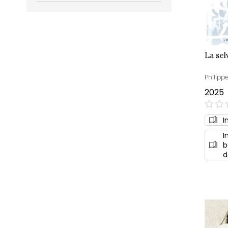
La sel
Philipp
2025
0%
I
I
b
d