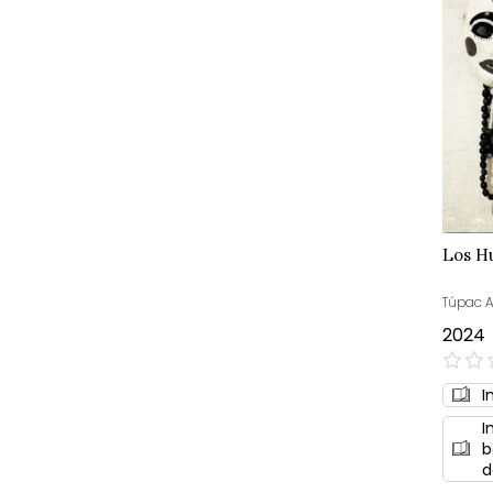
Los H
Túpac 
2024
0%
I
I
b
d