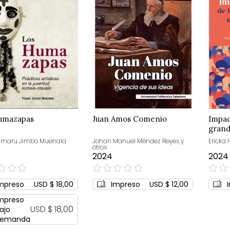
umazapas
Juan Amos Comenio
Impac
grand
pand
Amaru Jimbo Muenala
Johan Manuel Méndez Reyes y
Ericka 
otros
2024
2024
0%
0%
mpreso
USD $ 18,00
Impreso
USD $ 12,00
mpreso
USD $ 18,00
ajo
emanda