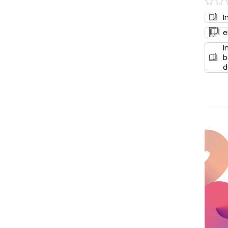
0%
I
e
I
b
d