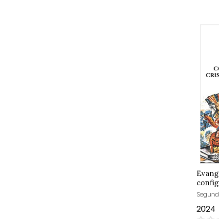
Evange
config
cristi
Segund
2024