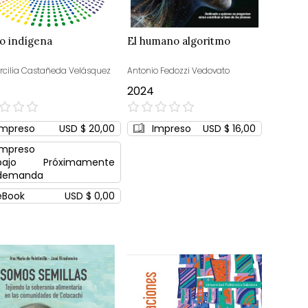
to indígena
El humano algoritmo
Ercilia Castañeda Velásquez
Antonio Fedozzi Vedovato
2024
0%
Impreso
USD $ 20,00
Impreso
USD $ 16,00
Impreso
bajo
Próximamente
demanda
eBook
USD $ 0,00