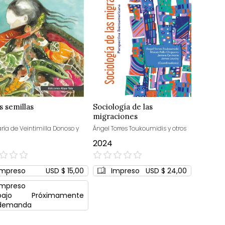
 semillas
Sociología de las
migraciones
ría de Veintimilla Donoso y
Ángel Torres Toukoumidis y otros
2024
0%
Impreso
USD $ 15,00
Impreso
USD $ 24,00
Impreso
bajo
Próximamente
demanda