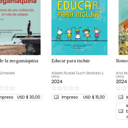
 de la megamáquina
Educar para incluir
Somos
Scheidler
Alberto Rusbel Duchi Bastidas y
Ana Ma
otros
otros
2024
2024
0%
0%
mpreso
USD $ 30,00
Impreso
USD $ 15,00