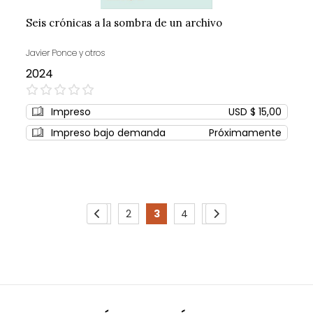
Seis crónicas a la sombra de un archivo
Javier Ponce y otros
2024
0%
Impreso
USD $ 15,00
Impreso bajo demanda
Próximamente
Page
1
2
3
4
5
Page
Previous
Page
Page
You're
Page
Page
Page
Siguiente
currently
reading
page