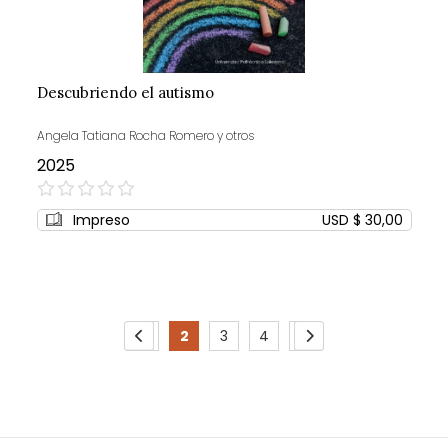
Descubriendo el autismo
Angela Tatiana Rocha Romero y otros
2025
0%
Impreso
USD $ 30,00
Page
1
2
3
4
5
Page
Previous
Page
You're
Page
Page
Page
Page
Siguiente
currently
reading
page